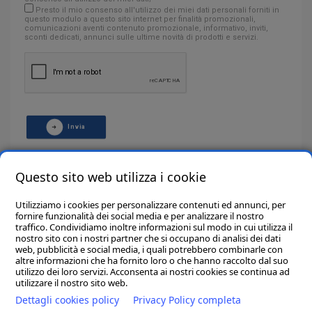
Presto il mio consenso all'utilizzo dei miei dati personali forniti in
questo modulo a questo sito internet per finalità promozionali,
comunicazioni aventi contenuto promozionale, informativo, inviti,
sconti dedicati, annunci sulle ultime novità di prodotti e servizi.
Invia
info@ancoraservice.com
Questo sito web utilizza i cookie
+ 39 0733 897736
Utilizziamo i cookies per personalizzare contenuti ed annunci, per
fornire funzionalità dei social media e per analizzare il nostro
traffico. Condividiamo inoltre informazioni sul modo in cui utilizza il
nostro sito con i nostri partner che si occupano di analisi dei dati
web, pubblicità e social media, i quali potrebbero combinarle con
altre informazioni che ha fornito loro o che hanno raccolto dal suo
utilizzo dei loro servizi. Acconsenta ai nostri cookies se continua ad
utilizzare il nostro sito web.
Dettagli cookies policy
Privacy Policy completa