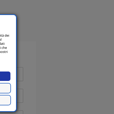
ità dei
ul
dati
i che
nostri