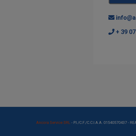
info@a
+ 39 0
Ancora Service SRL
- P.I./C.F./C.C.I.A.A. 01540570437 - R