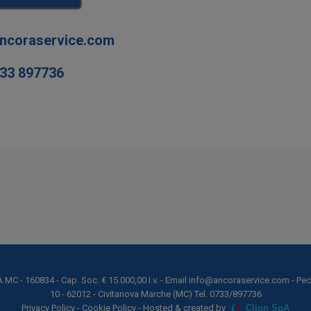
ncoraservice.com
733 897736
EA MC - 160834 - Cap. Soc. € 15.000,00 I.v. - Email info@ancoraservice.com - P
10 - 62012 - Civitanova Marche (MC) Tel. 0733/897736
Privacy Policy
-
Cookie Policy
- Hosted & created by
Clion SpA