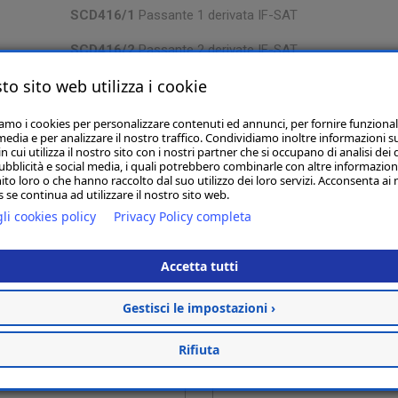
SCD416/1
Passante 1 derivata IF-SAT
SCD416/2
Passante 2 derivate IF-SAT
to sito web utilizza i cookie
iamo i cookies per personalizzare contenuti ed annunci, per fornire funzional
media e per analizzare il nostro traffico. Condividiamo inoltre informazioni s
 cui utilizza il nostro sito con i nostri partner che si occupano di analisi dei 
ubblicità e social media, i quali potrebbero combinarle con altre informazion
ito loro o che hanno raccolto dal suo utilizzo dei loro servizi. Acconsenta ai 
 se continua ad utilizzare il nostro sito web.
ta informazione
li cookies policy
Privacy Policy completa
Accetta tutti
Gestisci le impostazioni ›
Rifiuta