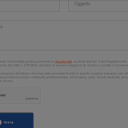
sa l’informativa privacy presente in
questo link
, ai sensi dell’art. 6 del Regolament
ione dei Dati n. 679/2016, dichiaro di essere maggiore di 16 anni e presto il consenso
onsenso all'utilizzo dei miei dati personali forniti in questo modulo a questo sito inte
unicazioni aventi contenuto promozionale, informativo, inviti, sconti dedicati, ann
e servizi.
Invia