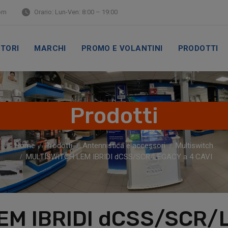
om
Orario: Lun-Ven: 8:00 – 19:00
TORI
MARCHI
PROMO E VOLANTINI
PRODOTTI
Prodotti
Home
Prodotti
Antennistica e accessori
Multiswitch
MULTISWITCH LEM IBRIDI dCSS/SCR/LEGACY a 4 CAVI
EM IBRIDI dCSS/SCR/L