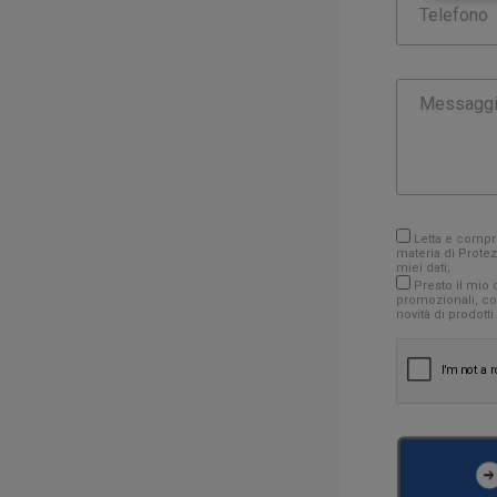
Letta e compre
materia di Protez
miei dati;
Presto il mio c
promozionali, com
novità di prodotti 